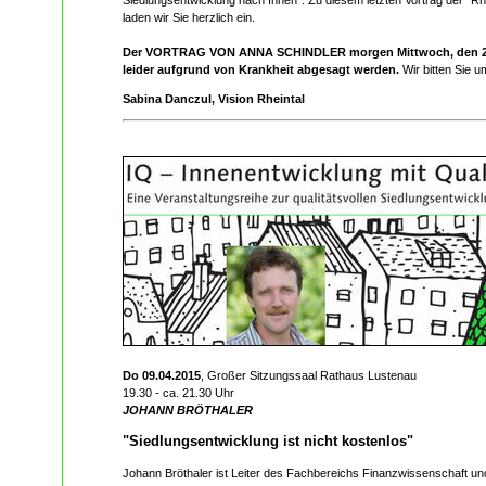
Siedlungsentwicklung nach Innen". Zu diesem letzten Vortrag der "R
laden wir Sie herzlich ein.
Der VORTRAG VON ANNA SCHINDLER morgen Mittwoch, den 2
leider aufgrund von Krankheit abgesagt werden.
Wir bitten Sie u
Sabina Danczul, Vision Rheintal
Do 09.04.2015
, Großer Sitzungssaal Rathaus Lustenau
19.30 - ca. 21.30 Uhr
JOHANN BRÖTHALER
"Siedlungsentwicklung ist nicht kostenlos"
Johann Bröthaler ist Leiter des Fachbereichs Finanzwissenschaft und 