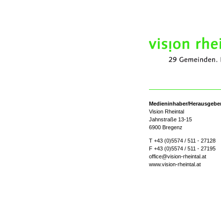
Medieninhaber/Herausgebe
Vision Rheintal
Jahnstraße 13-15
6900 Bregenz
T +43 (0)5574 / 511 - 27128
F +43 (0)5574 / 511 - 27195
office@vision-rheintal.at
www.vision-rheintal.at