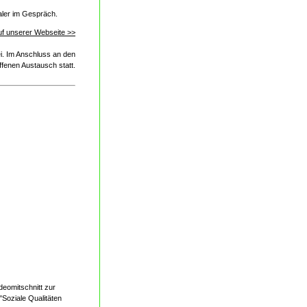
aler im Gespräch.
uf unserer Webseite >>
frei. Im Anschluss an den
offenen Austausch statt.
deomitschnitt zur
"Soziale Qualitäten