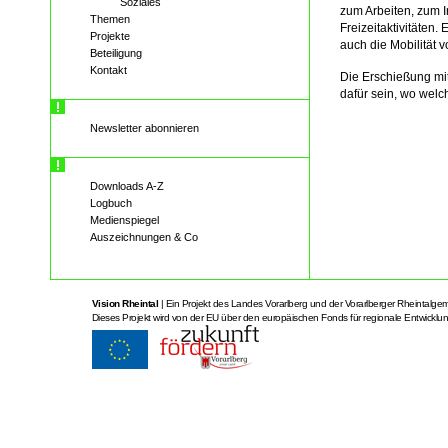
Soziales
zum Arbeiten, zum I
Themen
Freizeitaktivitäten
Projekte
auch die Mobilität 
Beteiligung
Kontakt
Die Erschießung mit
dafür sein, wo welc
Newsletter abonnieren
Downloads A-Z
Logbuch
Medienspiegel
Auszeichnungen & Co
Vision Rheintal
| Ein Projekt des Landes Vorarlberg und der Vorarlberger Rheintalge
Dieses Projekt wird von der EU über den europäischen Fonds für regionale Entwicklung