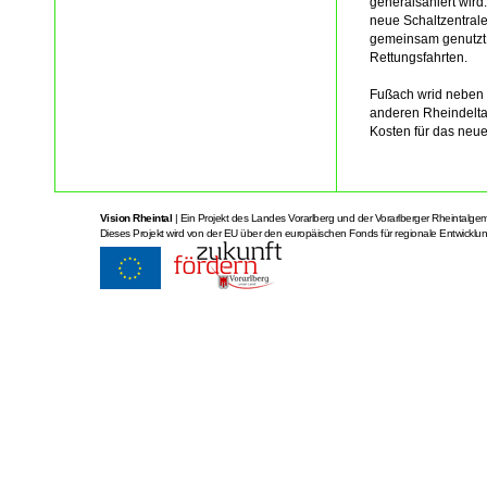
generalsaniert wird
neue Schaltzentrale
gemeinsam genutzt, 
Rettungsfahrten.
Fußach wrid neben 
anderen Rheindelta
Kosten für das neu
Vision Rheintal
| Ein Projekt des Landes Vorarlberg und der Vorarlberger Rheintalge
Dieses Projekt wird von der EU über den europäischen Fonds für regionale Entwicklung