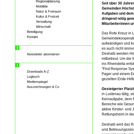
Regionalplanung
Seit über 30 Jahre
Mobilität
Gemeinden Höchst
Natur & Freiraum
Aufgaben und dem 
Kultur & Freizeit
dringend nötig ge
Verwaltung
Mitarbeiterinnen un
Wirtschaft
Beteiligung
Das Rote Kreuz in Lu
Kontakt
Gemeindekooperatio
aufwändigen und ko
es auch nicht sinnv
Deshalb werden Hö
Newsletter abonnieren
mitbetreut. Um die 
ins Rheindelta ents
"First Response Sys
Downloads A-Z
Pager und einem Ers
Logbuch
gezielten Erste-Hil
Medienspiegel
Auszeichnungen & Co
Gesteigerter Platz
in Lustenau tätig, s
Kernaufgabe, dem R
Bereiche wie Gesund
aktive Kinder- und
Rettungsheim in der
Deshalb wird das R
und Betreuungszent