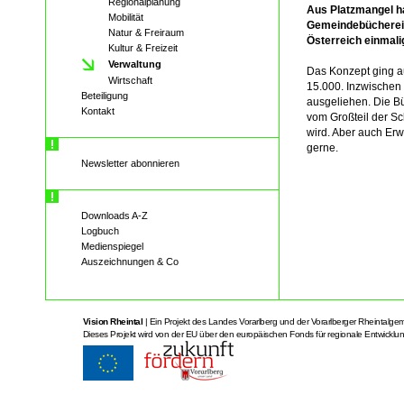
Regionalplanung
Aus Platzmangel ha
Mobilität
Gemeindebüchereie
Natur & Freiraum
Österreich einmali
Kultur & Freizeit
Verwaltung
Das Konzept ging au
Wirtschaft
15.000. Inzwischen
Beteiligung
ausgeliehen. Die Bü
Kontakt
vom Großteil der S
wird. Aber auch Er
gerne.
Newsletter abonnieren
Downloads A-Z
Logbuch
Medienspiegel
Auszeichnungen & Co
Vision Rheintal
| Ein Projekt des Landes Vorarlberg und der Vorarlberger Rheintalge
Dieses Projekt wird von der EU über den europäischen Fonds für regionale Entwicklung