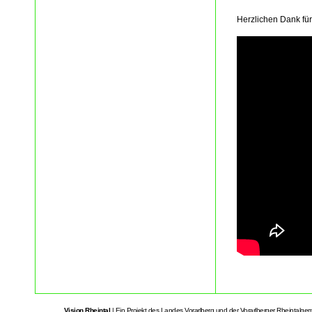
Herzlichen Dank fü
Vision Rheintal
| Ein Projekt des Landes Vorarlberg und der Vorarlberger Rheintalge