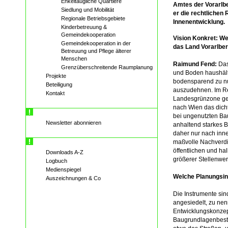
Enkeltaugliche Quartiere
Amtes der Vorarlbe
Siedlung und Mobilität
er die rechtlichen 
Regionale Betriebsgebiete
Innenentwicklung.
Kinderbetreuung &
Gemeindekooperation
Vision Konkret: We
Gemeindekooperation in der
das Land Vorarlber
Betreuung und Pflege älterer
Menschen
Raimund Fend:
Das
Grenzüberschreitende Raumplanung
und Boden haushält
Projekte
bodensparend zu nu
Beteiligung
auszudehnen. Im Re
Kontakt
Landesgrünzone geha
nach Wien das dicht
bei ungenutzten Ba
Newsletter abonnieren
anhaltend starkes 
daher nur nach inne
maßvolle Nachverdi
öffentlichen und h
Downloads A-Z
größerer Stellenwe
Logbuch
Medienspiegel
Welche Planungsins
Auszeichnungen & Co
Die Instrumente sin
angesiedelt, zu ne
Entwicklungskonzep
Baugrundlagenbest