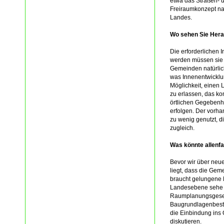
etwa das Straßen- 
Freiraumkonzept na
Landes.
Wo sehen Sie Her
Die erforderlichen
werden müssen sie 
Gemeinden natürlich
was Innenentwicklun
Möglichkeit, einen
zu erlassen, das ko
örtlichen Gegebenhe
erfolgen. Der vorh
zu wenig genutzt, 
zugleich.
Was könnte allenfa
Bevor wir über neue
liegt, dass die Ge
braucht gelungene B
Landesebene sehe i
Raumplanungsgesetz 
Baugrundlagenbest
die Einbindung ins 
diskutieren.