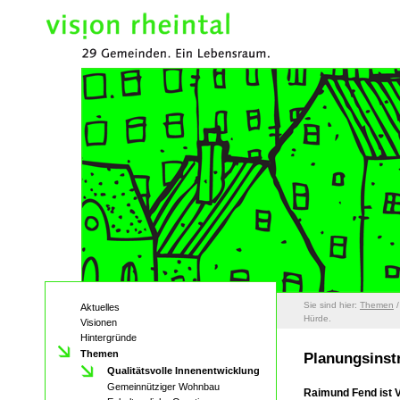
Sie sind hier:
Themen
Aktuelles
Hürde.
Visionen
Hintergründe
Themen
Planungsinst
Qualitätsvolle Innenentwicklung
Gemeinnütziger Wohnbau
Raimund Fend ist 